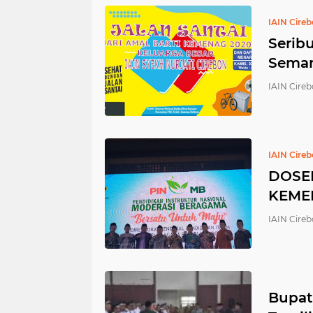
IAIN Cire
Serib
Semar
IAIN Cireb
IAIN Cire
DOSEN
KEME
IAIN Cireb
Bupat