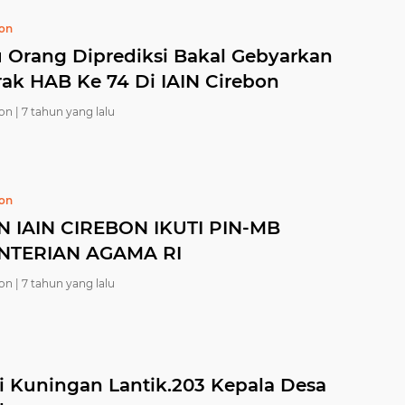
bon
u Orang Diprediksi Bakal Gebyarkan
ak HAB Ke 74 Di IAIN Cirebon
on |
7 tahun yang lalu
bon
 IAIN CIREBON IKUTI PIN-MB
NTERIAN AGAMA RI
on |
7 tahun yang lalu
i Kuningan Lantik.203 Kepala Desa