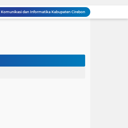
Wali Kota Cirebon Raih LPM Award 2026, Komitmen Pemberdayaan Masyarakat Mendapat Apresiasi Nasional
Wali Kota Kunjungi UPT Latihan Tenaga Kerja, Siapkan SDM Kompeten dan Siap Bersaing
Jadi Duta Budaya, Mahasiswa HTNI UIN Siber Cirebon Raih Juara 1 Duta Batik DKI Jakarta 2026
100.000 Jemaah Hadiri Zikir dan Doa Kebangsaan di Monas, Wujud Syukur atas Kemerdekaan
Wali Kota Lantik Dewan Pengawas dan Direksi BUMD, Tegaskan Komitmen pada Kinerja dan Integritas
Mahasiswa PAI UIN Siber Cirebon Lolos Konferensi Internasional Tiga Negara
KKN Kelompok 89 UIN Siber Cirebon Berikan Edukasi Kesehatan Gigi Siswa SDN 3 Cipanas
KKN Kelompok 106 UIN Siber Cirebon Dampingi Pelaku UMKM Desa Sindangjawa Urus NIB dan Sertifikat Halal
n Fasilitas KDKMP, 116 Koperasi Siap Beroperasi
 Komunikasi dan Informatika Kabupaten Cirebon