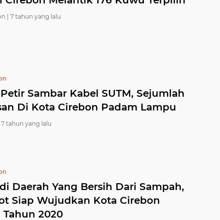
i Cirebon Melantik 176 Kuwu Terpilih
n |
7 tahun yang lalu
bon
 Petir Sambar Kabel SUTM, Sejumlah
an Di Kota Cirebon Padam Lampu
7 tahun yang lalu
bon
di Daerah Yang Bersih Dari Sampah,
t Siap Wujudkan Kota Cirebon
h Tahun 2020