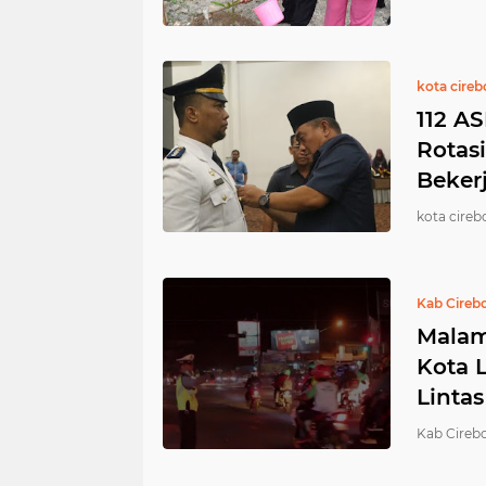
kota cire
112 A
Rotasi
Bekerj
kota cireb
Kab Cireb
Malam
Kota 
Lintas
Kab Cirebo