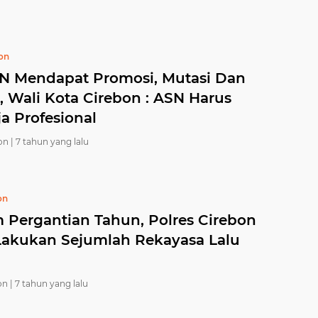
bon
SN Mendapat Promosi, Mutasi Dan
, Wali Kota Cirebon : ASN Harus
a Profesional
on |
7 tahun yang lalu
on
 Pergantian Tahun, Polres Cirebon
Lakukan Sejumlah Rekayasa Lalu
n |
7 tahun yang lalu