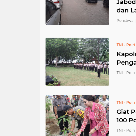
Jabod
dan L
Peristiwa |
TNI - Polri
Kapol
Penga
TNI - Polri 
TNI - Polri
Giat 
100 P
TNI - Polri 