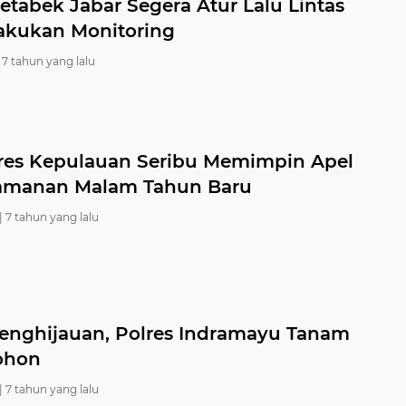
etabek Jabar Segera Atur Lalu Lintas
akukan Monitoring
7 tahun yang lalu
res Kepulauan Seribu Memimpin Apel
manan Malam Tahun Baru
|
7 tahun yang lalu
Penghijauan, Polres Indramayu Tanam
ohon
|
7 tahun yang lalu