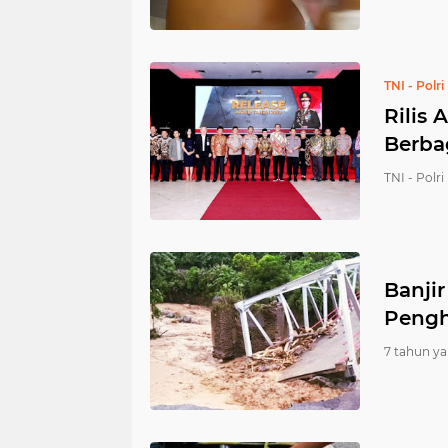
TNI - Polri
Rilis 
Berba
TNI - Polri 
Banji
Pengh
7 tahun ya