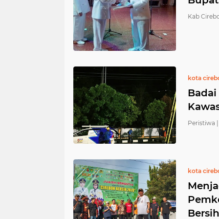
Bupat
Kab Cirebo
kota cire
Badai
Kawas
Peristiwa |
kota cire
Menja
Pemko
Bersi