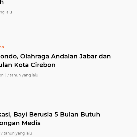
ih
ng lalu
bon
ondo, Olahraga Andalan Jabar dan
lan Kota Cirebon
on |
7 tahun yang lalu
asi, Bayi Berusia 5 Bulan Butuh
longan Medis
7 tahun yang lalu