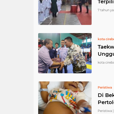
Terpil
7 tahun ya
kota cire
Taekw
Unggu
kota cireb
Peristiwa
Di Bek
Perto
Peristiwa |