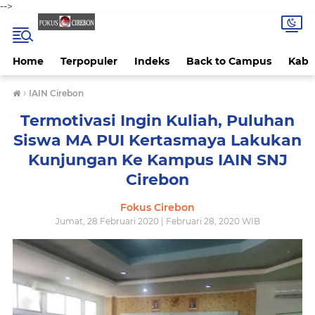
-->
Home
Terpopuler
Indeks
Back to Campus
Kab 
›
IAIN Cirebon
Termotivasi Ingin Kuliah, Puluhan
Siswa MA PUI Kertasmaya Lakukan
Kunjungan Ke Kampus IAIN SNJ
Cirebon
Fokus Cirebon
Jumat, 28 Februari 2020 | Februari 28, 2020 WIB